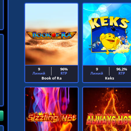
9
96%
9
96,2%
Линий
RTP
Линий
RTP
Book of Ra
Keks