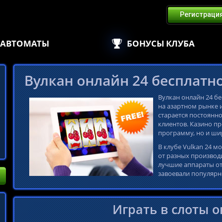
Регистраци
 АВТОМАТЫ
БОНУСЫ КЛУБА
Вулкан онлайн 24 бесплатн
Вулкан онлайн 24 б
на азартном рынке и
старается постоянн
клиентов. Казино п
программу, но и ши
В клубе Vulkan 24 м
от разных производ
лучшие аппараты от
завоевали популярн
Играть в слоты 