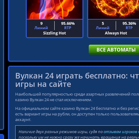
9
95.66%
5
95.36%
Линий
RTP
Линий
RTP
Sizzling Hot
Always Hot
ВСЕ АВТОМАТЫ
Вулкан 24 играть бесплатно: ч
игры на сайте
Наибольшей популярностью среди азартных развлечений пол
казино Вулкан 24 не стал исключением.
На официальном сайте казино Вулкан 24 бесплатно и без реги
есть вариант игры на рубли, он доступен только пользовател
аккаунт.
Наличие двух разных режимов игры, судя по
отзывам игроков о
поскольку им не нужно сразу же начинать вращения на реаль