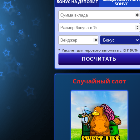
БОНУС НА ДЕПОЗИТ
БОНУС
* Рассчет для игрового автомата с RTP 96%
Случайный слот