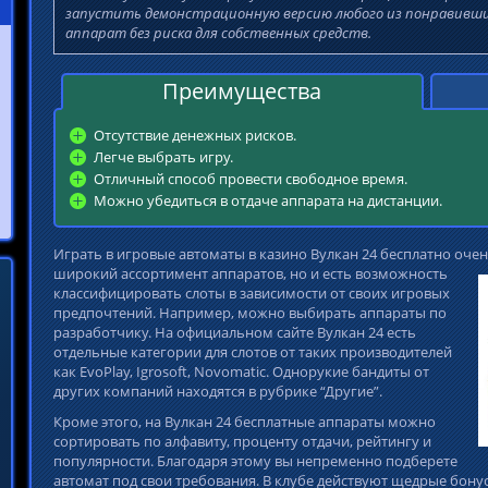
запустить демонстрационную версию любого из понравивш
аппарат без риска для собственных средств.
Преимущества
Отсутствие денежных рисков.
Легче выбрать игру.
Отличный способ провести свободное время.
Можно убедиться в отдаче аппарата на дистанции.
Играть в игровые автоматы в казино Вулкан 24 бесплатно очен
широкий ассортимент аппаратов, но и есть
возможность
классифицировать слоты в зависимости от своих игровых
предпочтений. Например, можно выбирать аппараты по
разработчику. На официальном сайте Вулкан 24 есть
отдельные категории для слотов от таких производителей
как EvoPlay, Igrosoft, Novomatic. Однорукие бандиты от
других компаний находятся в рубрике “Другие”.
Кроме этого, на Вулкан 24 бесплатные аппараты можно
сортировать по алфавиту, проценту отдачи, рейтингу и
популярности. Благодаря этому вы непременно подберете
автомат под свои требования. В клубе действуют щедрые бону