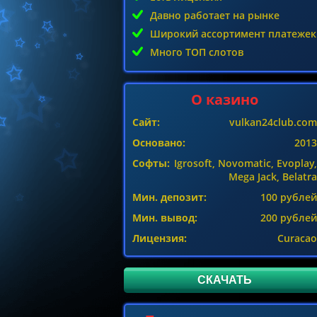
Давно работает на рынке
Широкий ассортимент платежек
Много ТОП слотов
О казино
Сайт:
vulkan24club.com
Основано:
2013
Софты:
Igrosoft, Novomatic, Evoplay,
Mega Jack, Belatra
Мин. депозит:
100 рублей
Мин. вывод:
200 рублей
Лицензия:
Curacao
СКАЧАТЬ