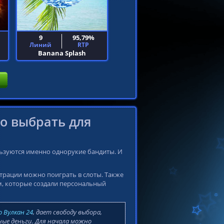
9
95,79%
Линий
RTP
Banana Splash
то выбрать для
ьзуются именно однорукие бандиты. И
страции можно поиграть в слоты. Также
ям, которые создали персональный
 Вулкан 24
,
дает
свободу выбора,
ные деньги. Для начала можно